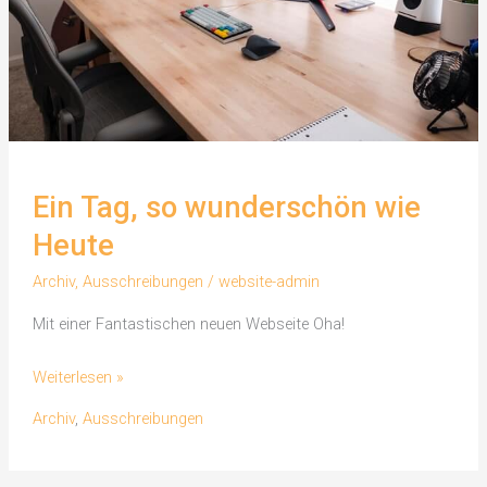
Ein Tag, so wunderschön wie
Heute
Archiv
,
Ausschreibungen
/
website-admin
Mit einer Fantastischen neuen Webseite Oha!
Ein
Weiterlesen »
Tag,
Archiv
,
Ausschreibungen
so
wunderschön