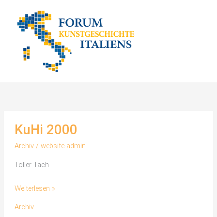
Zum
Inhalt
springen
KuHi 2000
Archiv
/
website-admin
Toller Tach
KuHi
Weiterlesen »
2000
Archiv