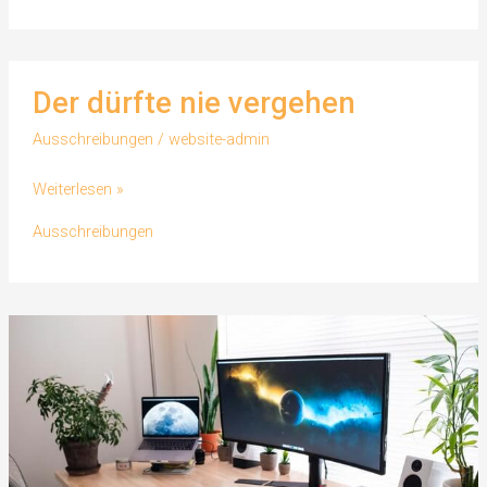
Der dürfte nie vergehen
Ausschreibungen
/
website-admin
Der
Weiterlesen »
dürfte
Ausschreibungen
nie
vergehen